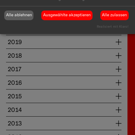
2022
2021
Alle ablehnen
Ausgewählte akzeptieren
Alle zulassen
Realisiert mit Klaro!
2020
2019
2018
2017
2016
2015
2014
2013