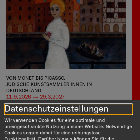
VON MONET BIS PICASSO.
JÜDISCHE KUNSTSAMMLER:INNEN IN
DEUTSCHLAND
11.9.2026 — 29.3.2027
Datenschutzeinstellungen
Die Ausstellung rekonstruiert 15 bedeutende
Kunstsammlungen deutscher Jüdinnen und Juden
Wir verwenden Cookies für eine optimale und
vor 1945 und führt viele ihrer heute weltweit
uneingeschränkte Nutzung unserer Website. Notwendige
verstreuten Meisterwerke der Moderne wieder an
Cookies sorgen dabei für eine reibungslose
einem Ort zusammen. Präsentiert werden rund 100
Funktionalität. Darüber hinaus können Sie für die