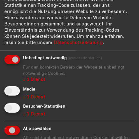
Werke vom Realismus und Impressionismus bis zum
Statistik einen Tracking-Code zulassen, der uns
Expressionismus und der Neuen Sachlichkeit von
ermöglicht die Nutzung unserer Website zu verbessern.
Künstler:innen wie Paul Cezanne, Lovis Corinth,
Hierzu werden anonymisierte Daten von Website-
Ferdinand Hodler, Ernst Ludwig Kirchner, Franz Marc,
Besucher:innen gesammelt und ausgewertet. Ihr
Paula Modersohn-Becker, Max Pechstein, Karl
Einverständnis zur Verwendung des Tracking-Codes
Schmidt-Rottluff, Milly Steeger und vielen anderen.
können Sie jederzeit widerrufen.
Um mehr zu erfahren,
lesen Sie bitte unsere
Datenschutzerklärung
.
Mehr Info
Unbedingt notwendig
(immer erforderlich)
Für den korrekten Betrieb der Webseite unbedingt
ARCHIV
notwendige Cookies.
↓
1
Dienst
Media
↓
1
Dienst
2025
Besucher-Statistiken
2024
↓
1
Dienst
2023
Alle abwählen
Alle nicht unbedingt notwendigen Cookies abwählen