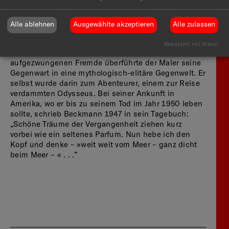
Erinnerung und mit Hilfe von Photographien und
Postkarten.
Alle ablehnen
Ausgewählte akzeptieren
Alle zulassen
Beckmann interessierte sich für die versunkene
Kultur von Atlantis und den Ursprung des Lebens im
Realisiert mit Klaro!
Wasser der Urmeere. Infolge der durch das Exil
aufgezwungenen Fremde überführte der Maler seine
Gegenwart in eine mythologisch-elitäre Gegenwelt. Er
selbst wurde darin zum Abenteurer, einem zur Reise
verdammten Odysseus. Bei seiner Ankunft in
Amerika, wo er bis zu seinem Tod im Jahr 1950 leben
sollte, schrieb Beckmann 1947 in sein Tagebuch:
„Schöne Träume der Vergangenheit ziehen kurz
vorbei wie ein seltenes Parfum. Nun hebe ich den
Kopf und denke – »weit weit vom Meer – ganz dicht
beim Meer – « . . .”