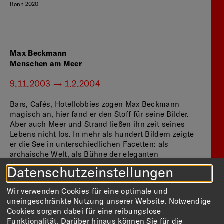
Bonn 2020
Max Beckmann
Menschen am Meer
9.11.2003 — 1.2.2004
Bars, Cafés, Hotellobbies zogen Max Beckmann
magisch an, hier fand er den Stoff für seine Bilder.
Aber auch Meer und Strand ließen ihn zeit seines
Lebens nicht los. In mehr als hundert Bildern zeigte
er die See in unterschiedlichen Facetten: als
archaische Welt, als Bühne der eleganten
Gesellschaft, im Exil als imaginäre Heimat, die ihm
Datenschutzeinstellungen
keiner nehmen kann.
Nach seinem Studium in Weimar plante der junge
Wir verwenden Cookies für eine optimale und
Beckmann eine internationale Karriere. Monet, Manet,
uneingeschränkte Nutzung unserer Website. Notwendige
Cézanne, van Gogh waren die Vorbilder, die
Cookies sorgen dabei für eine reibungslose
Meereslandschaften im Stile Monets ein Mittel,
Funktionalität. Darüber hinaus können Sie für die