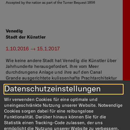
Accepted by the nation as part of the Turner Bequest 1856
Venedig
Stadt der Künstler
1.10.2016 — 15.1.2017
Wie keine andere Stadt hat Venedig die Künstler über
Jahrhunderte herausgefordert. Ihre vom Meer
durchdrungene Anlage und ihre auf den Canal
Grande ausgerichtete kulissenhafte Prachtarchitektur
vermitteln den Eindruck einer Inszenierung, die eine
Datenschutzeinstellungen
künstlerische Reaktion provoziert. Von 1500 bis zum
Beginn des 20. Jahrhunderts feierten die Maler
Wir verwenden Cookies für eine optimale und
Venedig als Stadt des Sehens: Wasser, Schiffe und
uneingeschränkte Nutzung unserer Website. Notwendige
Prozessionen boten einem großen Publikum immer
Cookies sorgen dabei für eine reibungslose
ein Schauspiel. Nicht die Malerei der venezianischen
Funktionalität. Darüber hinaus können Sie für die
Schule, sondern die intensive Erfahrung der Stadt
Statistik einen Tracking-Code zulassen, der uns
und ihre malerischen Umsetzungen sind das Thema
ermöglicht die Nutzung unserer Website zu verbessern.