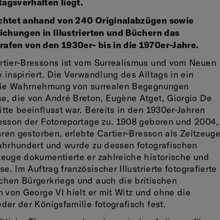
agsverhalten liegt.
chtet anhand von 240 Originalabzügen sowie
ichungen in Illustrierten und Büchern das
afen von den 1930er- bis in die 1970er-Jahre.
rtier-Bressons ist vom Surrealismus und vom Neuen
inspiriert. Die Verwandlung des Alltags in ein
 die Wahrnehmung von surrealen Begegnungen
e, die von André Breton, Eugène Atget, Giorgio De
tte beeinflusst war. Bereits in den 1930er-Jahren
esson der Fotoreportage zu. 1908 geboren und 2004,
hren gestorben, erlebte Cartier-Bresson als Zeitzeug
ahrhundert und wurde zu dessen fotografischen
euge dokumentierte er zahlreiche historische und
e. Im Auftrag französischer Illustrierte fotografierte
chen Bürgerkriegs und auch die britischen
n von George VI hielt er mit Witz und ohne die
der der Königsfamilie fotografisch fest.