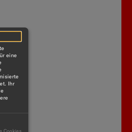
e
n
te
ür eine
e
e
misierte
t. Ihr
ie
sere
e Cookies.