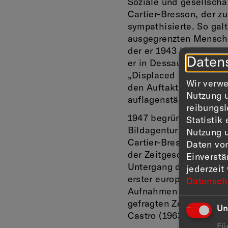
Soziale und gesellscha
Cartier-Bresson, der zu
sympathisierte. So galt
ausgegrenzten Mensche
der er 1943 bei einem d
Daten
er in Dessau nach End
„Displaced People” in 
Wir verwe
den Auftakt zu einer b
Nutzung u
auflagenstärksten Illu
reibungsl
1947 begründete er mi
Statistik
Bildagentur Magnum, di
Nutzung u
Cartier-Bressons Foto
Daten vo
der Zeitgeschichte wi
Einverst
Untergang der Herrsch
jederzeit
erster europäischer Fo
Datensch
Aufnahmen in der Sowje
gefragten Zeitzeugen im
Un
Castro (1963).
Fü