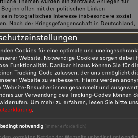
ftliche Themen wurden ein zentrales Anliegen für
 Beginn offen mit der politischen Linken
 sein fotografisches Interesse insbesondere sozial
n. Nach der Kriegsgefangenschaft in Deutschland,
ritten Fluchtversuch entkam, fotografierte und filmt
schutzeinstellungen
e des Zweiten Weltkrieges die Rückführung von
ihre Heimat. Diese bewegenden Bilder repräsentiere
nden Cookies für eine optimale und uneingeschränk
eeindruckenden Laufbahn als Fotoreporter für die
nserer Website. Notwendige Cookies sorgen dabei f
strierten in den USA und Europa.
ose Funktionalität. Darüber hinaus können Sie für di
t Robert Capa und anderen Fotografen die
 einen Tracking-Code zulassen, der uns ermöglicht di
e seine Fotografien weltweit vertreiben wird.
nserer Website zu verbessern. Hierzu werden anony
reportagen dokumentieren herausragende Momente
n Website-Besucher:innen gesammelt und ausgewerte
e die Beisetzung Mahatma Gandhis (1948) oder den
ändnis zur Verwendung des Tracking-Codes können S
aft des Kuomintang-Regimes in China (1949). Als
 widerrufen.
Um mehr zu erfahren, lesen Sie bitte un
tograf machte er 1954 nach dem Tode Stalins
utzerklärung
.
tunion. In der Ära des Kalten Krieges wurde er zum
 geteilten Berlin (1962) oder auf Kuba unter Fidel
bedingt notwendig
(immer erforderlich)
r den korrekten Betrieb der Webseite unbedingt notwendig