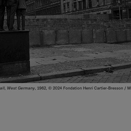
Wall, West Germany
, 1962, © 2024 Fondation Henri Cartier-Bresson /