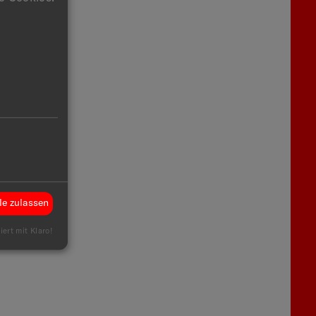
.
le zulassen
iert mit Klaro!