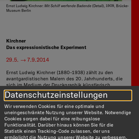
Mit Schilf werfende Badende
Ernst Ludwig Kirchner:
(Detail), 1909, Brücke-
Museum Berlin
Kirchner
Das expressionistische Experiment
29.5. — 7.9.2014
Ernst Ludwig Kirchner (1880–1938) zählt zu den
avantgardistischen Malern des 20. Jahrhunderts, die
sich im Medium der Druckgraphik künstlerisch
gefunden haben. Für den Mitbegründer der
Datenschutzeinstellungen
Künstlergruppe „Brücke“ war der Holzschnitt das
wichtigste Experimentierfeld eines neuen
Wir verwenden Cookies für eine optimale und
expressionistischen Stils.
uneingeschränkte Nutzung unserer Website. Notwendige
Cookies sorgen dabei für eine reibungslose
Akte, Badende, Tanz- und Straßenszenen in der
Funktionalität. Darüber hinaus können Sie für die
pulsierenden Großstadt Berlin vor dem Ersten
Statistik einen Tracking-Code zulassen, der uns
Weltkrieg, ein neuer Blick auf den Menschen in den
ermöglicht die Nutzung unserer Website zu verbessern.
Portraits: innovative Themen der „Brücke“, die durch