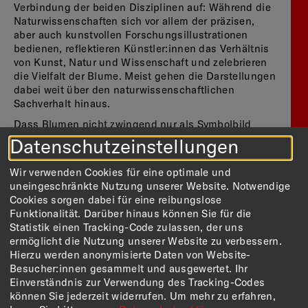
Verbindung der beiden Disziplinen auf: Während die
Naturwissenschaften sich vor allem der präzisen,
aber auch kunstvollen Forschungsillustrationen
bedienen, reflektieren Künstler:innen das Verhältnis
von Kunst, Natur und Wissenschaft und zelebrieren
die Vielfalt der Blume. Meist gehen die Darstellungen
dabei weit über den naturwissenschaftlichen
Sachverhalt hinaus.
Dass Blumen nicht zwingend nur als Symbolbild
fungieren, zeigt die Klassifizierung als Produkt auf
Datenschutzeinstellungen
dem heutigen Markt. In vergangenen Jahrhunderten
waren Blumen begehrte Statussymbole, heute
Wir verwenden Cookies für eine optimale und
werden sie als Massenprodukt global gehandelt. So
uneingeschränkte Nutzung unserer Website. Notwendige
rückt die Blume aktuell als ebenso fragiler wie
Cookies sorgen dabei für eine reibungslose
unverzichtbarer Bestandteil der weltweiten
Funktionalität. Darüber hinaus können Sie für die
ökologischen und ökonomischen Systeme in den
Statistik einen Tracking-Code zulassen, der uns
Fokus. Die Ausstellung versammelt künstlerische
ermöglicht die Nutzung unserer Website zu verbessern.
Positionen, die diesen soziopolitischen Fragen
Hierzu werden anonymisierte Daten von Website-
nachgehen. Der menschliche Umgang mit der Blume
Besucher:innen gesammelt und ausgewertet. Ihr
als Massenprodukt regt einige der Künstler:innen an,
Einverständnis zur Verwendung des Tracking-Codes
das Konsumverhalten und die Auswirkungen des
können Sie jederzeit widerrufen.
Um mehr zu erfahren,
menschlichen Handelns auf die Umwelt zu