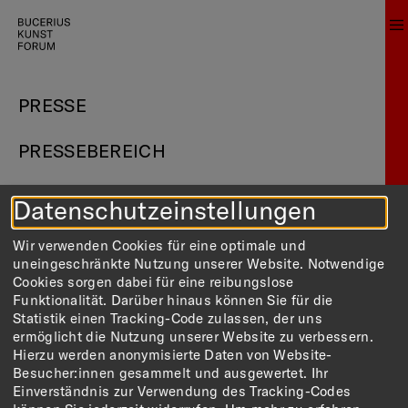
PRESSE
PRESSEBEREICH
Datenschutzeinstellungen
Herzlich Willkommen im Pressebereich des Bucerius
Kunst Forums. Hier finden Sie aktuelle Pressetexte
und Pressebilder unserer Ausstellungen und
Wir verwenden Cookies für eine optimale und
Veranstaltungen zum Download. Die Nutzung ist im
uneingeschränkte Nutzung unserer Website. Notwendige
Rahmen einer aktuellen Berichterstattung kostenfrei.
Cookies sorgen dabei für eine reibungslose
Funktionalität. Darüber hinaus können Sie für die
Journalist:innen mit gültigem Presseausweis haben
Statistik einen Tracking-Code zulassen, der uns
freien Eintritt in unsere Ausstellungen. Sollten Sie ein
ermöglicht die Nutzung unserer Website zu verbessern.
medienrelevantes Interesse haben, Veranstaltungen
Hierzu werden anonymisierte Daten von Website-
aus unserem Begleitprogramm zu besuchen,
Besucher:innen gesammelt und ausgewertet. Ihr
kontaktieren Sie uns bitte direkt unter
Einverständnis zur Verwendung des Tracking-Codes
presse@
buceriuskunstforum.de
.