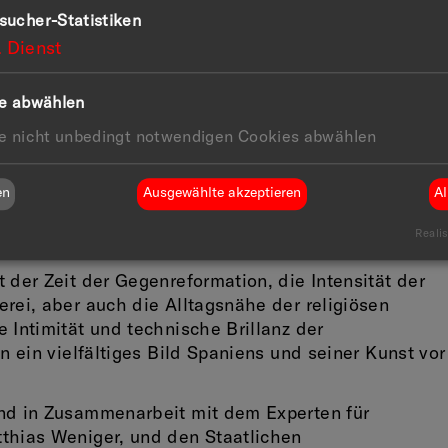
 aragonesischen und katalanischen Meister. Der
sucher-Statistiken
er Christus- und Madonnendarstellungen von Luis d
1
Dienst
reco über. Dessen einzigartige, die Moderne
des Manierismus blieb bis heute ohne Gleichen. Di
le abwählen
en Barock mit seinen wichtigsten Zentren Madrid un
le nicht unbedingt notwendigen Cookies abwählen
 Hauptwerke von Ribera, Velázquez, Zurbarán und
Stillleben ist durch die herb-sinnlichen Bilder von
n.
en
Ausgewählte akzeptieren
Al
oya mit seinen veristischen Portraits und düsteren
Realis
chen Bürgerkrieg.
 der Zeit der Gegenreformation, die Intensität der
erei, aber auch die Alltagsnähe der religiösen
 Intimität und technische Brillanz der
en ein vielfältiges Bild Spaniens und seiner Kunst vor
and in Zusammenarbeit mit dem Experten für
thias Weniger, und den Staatlichen