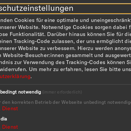
schutzeinstellungen
nden Cookies für eine optimale und uneingeschränk
nserer Website. Notwendige Cookies sorgen dabei f
a
ose Funktionalität. Darüber hinaus können Sie für di
s deutschen Sammlungen
 einen Tracking-Code zulassen, der uns ermöglicht di
nserer Website zu verbessern. Hierzu werden anony
n Website-Besucher:innen gesammelt und ausgewerte
ändnis zur Verwendung des Tracking-Codes können S
zählt zu den glanzvollsten Leistungen europäischer
 widerrufen.
Um mehr zu erfahren, lesen Sie bitte un
ine Ausstellung einen Überblick über die
utzerklärung
.
deutscher Museen und aus Privatbesitz. Seit dem
te eine große Anzahl von Schlüsselwerken spanische
bedingt notwendig
(immer erforderlich)
 München, Berlin und in andere wichtige
r den korrekten Betrieb der Webseite unbedingt notwendig
 und Kunstverständnis des 18. bis 20.
1
Dienst
sich in ihnen.
dia
nnt die Höhepunkte der spanischen Kunst vom 15.
1
Dienst
t: Am Anfang stehen die Gemälde der