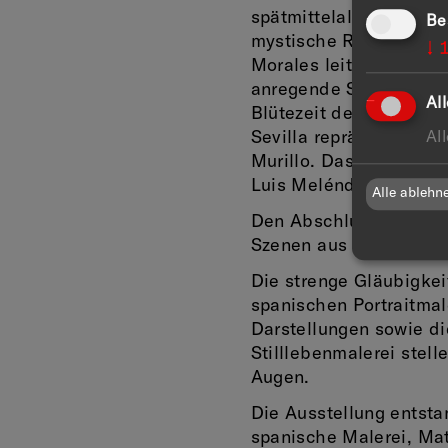
spätmittelalterlichen,
Be
mystische Realismus d
↓
Morales leitet zu El G
anregende Sonderform 
Al
Blütezeit des spanisch
Al
Sevilla repräsentieren
Murillo. Das spanische 
Luis Meléndez vertrete
Alle ablehn
Den Abschluss bildet G
Szenen aus dem spanis
Die strenge Gläubigkeit
spanischen Portraitmal
Darstellungen sowie die
Stilllebenmalerei stell
Augen.
Die Ausstellung entst
spanische Malerei, Mat