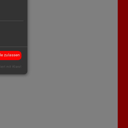
e
e
d
le zulassen
iert mit Klaro!