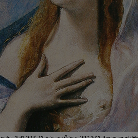
Christus am Ölberg
poulos, 1541–1614):
, 1610–1612, Szépmüvészeti M