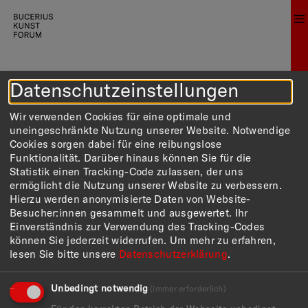
ANGEBOTE FÜR ERWACHSENE
Datenschutzeinstellungen
Wir verwenden Cookies für eine optimale und
ÖFFENTLICHE FÜHRUNGEN
uneingeschränkte Nutzung unserer Website. Notwendige
Cookies sorgen dabei für eine reibungslose
CURATOR'S VIEW
Funktionalität. Darüber hinaus können Sie für die
Statistik einen Tracking-Code zulassen, der uns
SILENT STROLLS
ermöglicht die Nutzung unserer Website zu verbessern.
Hierzu werden anonymisierte Daten von Website-
Besucher:innen gesammelt und ausgewertet. Ihr
SOUND STROLLS
Einverständnis zur Verwendung des Tracking-Codes
können Sie jederzeit widerrufen.
Um mehr zu erfahren,
lesen Sie bitte unsere
Datenschutzerklärung
.
Unbedingt notwendig
(immer erforderlich)