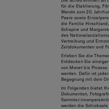
Die Schau erinnert an
für die Etablierung, F
Wende zum 20. Jahrhund
Paare sowie Einzelpers
die Familie Hirschland
Schapire und Margarete
des Nationalsozialismu
Vertreibung und Ermor
Zeitdokumenten und Fo
Erleben Sie die Themen
Entdecken Sie einziga
von
Monet bis Picasso
werden. Dafür ist jed
Begegnung mit dem Orig
Im Folgenden bietet Ih
Dokumenten, Fotografie
Sammler:innenpersönli
werden die Schicksale