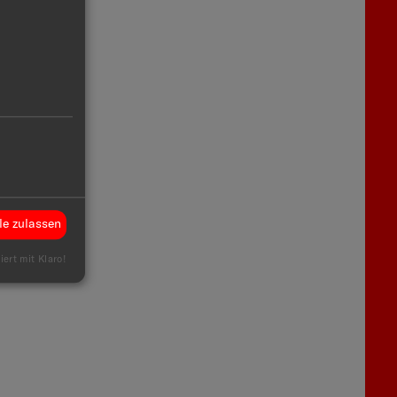
le zulassen
iert mit Klaro!