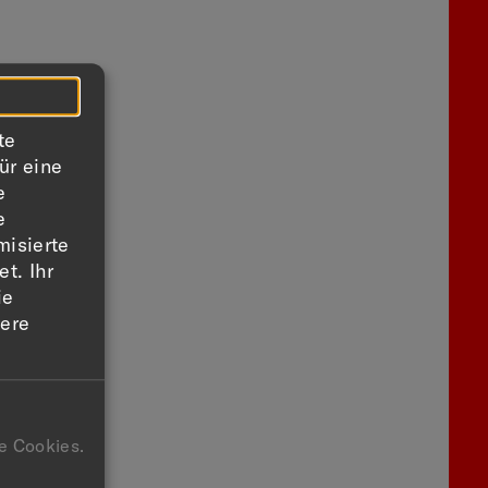
te
ür eine
e
e
misierte
t. Ihr
ie
sere
e Cookies.