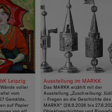
bK Leipzig
Ausstellung im MARKK
 Wände voller
Das MARKK erzählt mit der
rallel vom
Ausstellung „Zuschreibung: Jüd
027 Gemälde,
– Fragen an die Geschichte des
en auf Papier
MARKK“ (28.8.2026 bis 27.6.20
ngen von elf
Objektgeschichten und Biografi