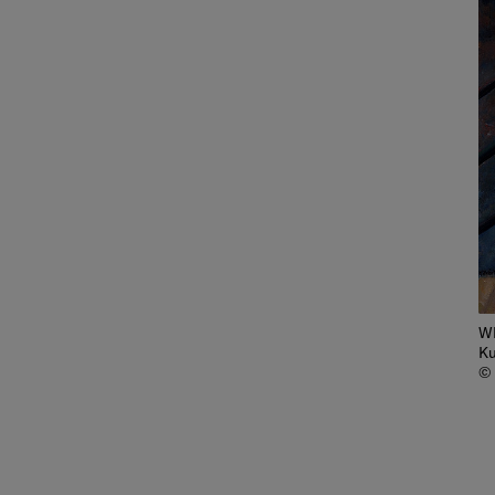
Wl
Ku
© 