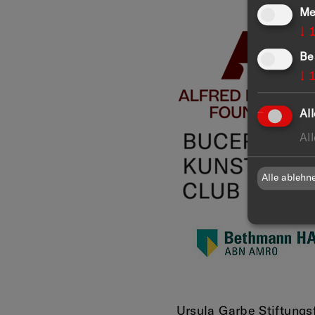
Me
↓
Be
↓
Al
Al
Alle ablehn
Ursula Garbe Stiftungs