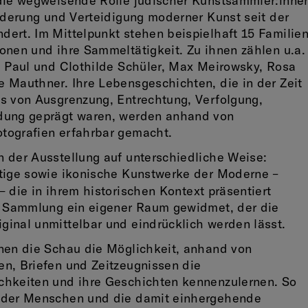
 die wegweisende Rolle jüdischer Kunstsammler:inne
örderung und Verteidigung moderner Kunst seit der
ert. Im Mittelpunkt stehen beispielhaft 15 Familien
onen und ihre Sammeltätigkeit. Zu ihnen zählen u.a.
, Paul und Clothilde Schüler, Max Meirowsky, Rosa
 Mauthner. Ihre Lebensgeschichten, die in der Zeit
s von Ausgrenzung, Entrechtung, Verfolgung,
dung geprägt waren, werden anhand von
tografien erfahrbar gemacht.
 der Ausstellung auf unterschiedliche Weise:
rtige sowie ikonische Kunstwerke der Moderne –
–
die in ihrem historischen Kontext präsentiert
er Sammlung ein eigener Raum gewidmet, der die
inal unmittelbar und eindrücklich werden lässt.
nen die Schau die Möglichkeit, anhand von
n, Briefen und Zeitzeugnissen die
chkeiten und ihre Geschichten kennenzulernen. So
 der Menschen und die damit einhergehende