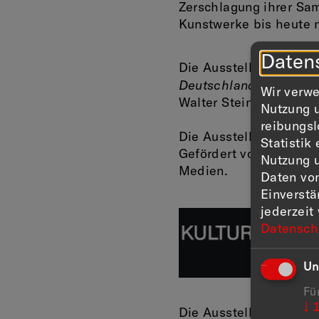
Zerschlagung ihrer Sa
Kunstwerke bis heute n
Daten
Von Mo
Die Ausstellung
Deutschland
steht unt
Wir verwe
Walter Steinmeier.
Nutzung u
reibungsl
Die Ausstellung wird g
Statistik
Gefördert von dem Beau
Nutzung u
Medien.
Daten vo
Einverst
jederzeit
Datensch
Un
Fü
↓
Die Ausstellung wird g