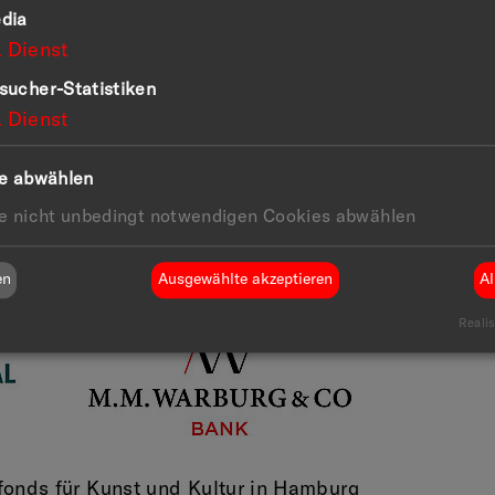
dia
1
Dienst
sucher-Statistiken
1
Dienst
le abwählen
le nicht unbedingt notwendigen Cookies abwählen
en
Ausgewählte akzeptieren
Al
Realis
fonds für Kunst und Kultur in Hamburg