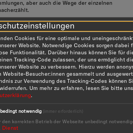
mmlungen, aber auch die Wege der einzelnen
acherzählt.
schutzeinstellungen
net bis Picasso. Jüdische Kunstsammler:innen in
er der Schirmherrschaft von Bundespräsident Frank-
nden Cookies für eine optimale und uneingeschränk
nserer Website. Notwendige Cookies sorgen dabei f
ose Funktionalität. Darüber hinaus können Sie für di
efördert durch die Kulturstiftung des Bundes.
 einen Tracking-Code zulassen, der uns ermöglicht di
ftragten der Bundesregierung für Kultur und
nserer Website zu verbessern. Hierzu werden anony
n Website-Besucher:innen gesammelt und ausgewerte
ändnis zur Verwendung des Tracking-Codes können S
 widerrufen.
Um mehr zu erfahren, lesen Sie bitte un
utzerklärung
.
bedingt notwendig
(immer erforderlich)
r den korrekten Betrieb der Webseite unbedingt notwendig
1
Dienst
efördert von