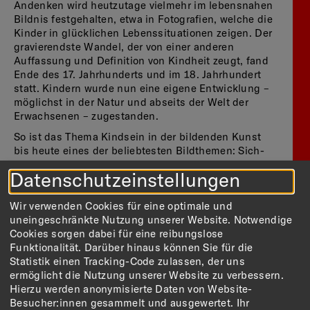
Andenken wird heutzutage vielmehr im lebensnahen
Bildnis festgehalten, etwa in Fotografien, welche die
Kinder in glücklichen Lebenssituationen zeigen. Der
gravierendste Wandel, der von einer anderen
Auffassung und Definition von Kindheit zeugt, fand
Ende des 17. Jahrhunderts und im 18. Jahrhundert
statt. Kindern wurde nun eine eigene Entwicklung –
möglichst in der Natur und abseits der Welt der
Erwachsenen – zugestanden.
So ist das Thema Kindsein in der bildenden Kunst
bis heute eines der beliebtesten Bildthemen: Sich-
Ausprobieren, an die Grenzen gehen, Zeichnen, Spiel
Datenschutzeinstellungen
und Miteinander sind prägend für die wichtigste
Lebensphase des Menschen.
Wir verwenden Cookies für eine optimale und
Gezeigt werden in der Ausstellung Werke von Tizian,
uneingeschränkte Nutzung unserer Website. Notwendige
Anthonis van Dyck, Thomas Lawrence, Joshua
Cookies sorgen dabei für eine reibungslose
Reynolds, Gerrit van Honthorst, François Boucher,
Funktionalität. Darüber hinaus können Sie für die
Paula Modersohn-Becker, Oskar Kokoschka, Gerhard
Statistik einen Tracking-Code zulassen, der uns
Richter, Rineke Dijkstra, Nobuyoshi Araki und vielen
ermöglicht die Nutzung unserer Website zu verbessern.
anderen.
Hierzu werden anonymisierte Daten von Website-
Besucher:innen gesammelt und ausgewertet. Ihr