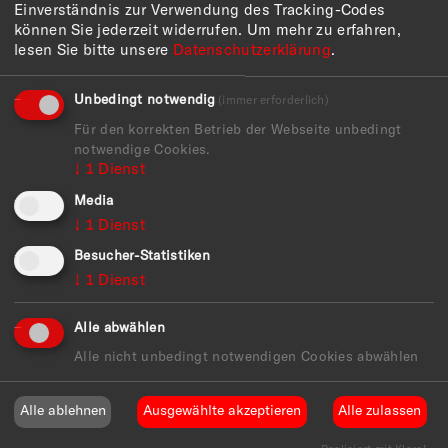
Die Ausstellung wird gefördert von
Einverständnis zur Verwendung des Tracking-Codes
können Sie jederzeit widerrufen.
Um mehr zu erfahren,
lesen Sie bitte unsere
Datenschutzerklärung
.
Unbedingt notwendig
(immer erforderlich)
Für den korrekten Betrieb der Webseite unbedingt
notwendige Cookies.
↓
1
Dienst
Media
↓
1
Dienst
Besucher-Statistiken
↓
1
Dienst
Alle abwählen
Alle nicht unbedingt notwendigen Cookies abwählen
Alle ablehnen
Ausgewählte akzeptieren
Alle zulassen
BESUCH