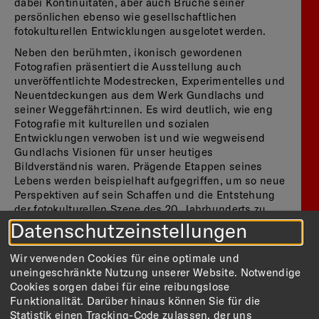
dabei Kontinuitäten, aber auch Brüche seiner
persönlichen ebenso wie gesellschaftlichen
fotokulturellen Entwicklungen ausgelotet werden.
Neben den berühmten, ikonisch gewordenen
Fotografien präsentiert die Ausstellung auch
unveröffentlichte Modestrecken, Experimentelles und
Neuentdeckungen aus dem Werk Gundlachs und
seiner Weggefährt:innen. Es wird deutlich, wie eng
Fotografie mit kulturellen und sozialen
Entwicklungen verwoben ist und wie wegweisend
Gundlachs Visionen für unser heutiges
Bildverständnis waren. Prägende Etappen seines
Lebens werden beispielhaft aufgegriffen, um so neue
Perspektiven auf sein Schaffen und die Entstehung
der fotokulturellen Szene des 20. Jahrhunderts zu
ermöglichen.
Datenschutzeinstellungen
Online-Tickets
Wir verwenden Cookies für eine optimale und
uneingeschränkte Nutzung unserer Website. Notwendige
Cookies sorgen dabei für eine reibungslose
Eine Ausstellung des Bucerius Kunst Forums und
Funktionalität. Darüber hinaus können Sie für die
der Stiftung F.C. Gundlach, Hamburg
Statistik einen Tracking-Code zulassen, der uns