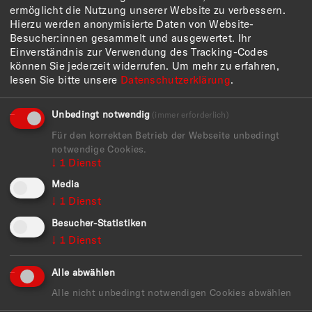
ermöglicht die Nutzung unserer Website zu verbessern.
Hierzu werden anonymisierte Daten von Website-
Besucher:innen gesammelt und ausgewertet. Ihr
Einverständnis zur Verwendung des Tracking-Codes
können Sie jederzeit widerrufen.
Um mehr zu erfahren,
lesen Sie bitte unsere
Datenschutzerklärung
.
Die Ausstellung ist Teil der 9. Triennale der
Photographie Hamburg, die vom 5. Juni bis 22.
Unbedingt notwendig
(immer erforderlich)
September 2026 unter dem Titel Alliance, Infinity,
Für den korrekten Betrieb der Webseite unbedingt
Love – in the Face of the Other elf Ausstellungen in
notwendige Cookies.
acht Häusern der Stadt präsentiert.
↓
1
Dienst
Media
↓
1
Dienst
Besucher-Statistiken
↓
1
Dienst
Alle abwählen
Die Ausstellung wird gefördert von
Alle nicht unbedingt notwendigen Cookies abwählen