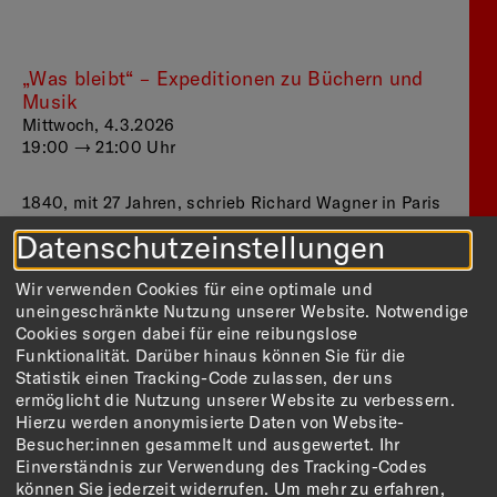
„Was bleibt“ – Expeditionen zu Büchern und
Musik
Mittwoch, 4.3.2026
19:00 — 21:00 Uhr
1840, mit 27 Jahren, schrieb Richard Wagner in Paris
eine literarische Phantasie: eine fiktive Begegnung
Datenschutzeinstellungen
mit Beethoven in Wien – als Pilgerreise zum verehrten
Genie. Unter Einfluss Heinrich Heines entstanden,
Wir verwenden Cookies für eine optimale und
wird darin ein erfundener Beethoven zur
uneingeschränkte Nutzung unserer Website. Notwendige
Projektionsfläche von Wagners eigenen Ideen über
Cookies sorgen dabei für eine reibungslose
die Zukunft der Musik nach der Neunten. Wagner
Funktionalität. Darüber hinaus können Sie für die
spottet über Beethoven-Verehrer aus England,
Statistik einen Tracking-Code zulassen, der uns
karikiert gar Rangeleien im Vorzimmer des Meisters –
ermöglicht die Nutzung unserer Website zu verbessern.
und lässt doch durchscheinen, wie tief ihn diese
Hierzu werden anonymisierte Daten von Website-
Figur prägte. Drei Jahrzehnte später schreibt er den
Beethoven
Besucher:innen gesammelt und ausgewertet. Ihr
programmatischen Aufsatz
, in dem der
Einverständnis zur Verwendung des Tracking-Codes
Komponist zur mythischen Figur und Inspiration
können Sie jederzeit widerrufen.
Um mehr zu erfahren,
eines neuen deutschen Musikdramas wird. Mit seiner