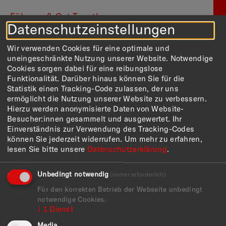
Führung & Get-Together
Datenschutzeinstellungen
Donnerstag, 4.9.2025
11:30 — 12:30 Uhr
Wir verwenden Cookies für eine optimale und
uneingeschränkte Nutzung unserer Website. Notwendige
Exklusiv für Mitglieder
Cookies sorgen dabei für eine reibungslose
Tauchen Sie bei unserer Clubführung in die
Funktionalität. Darüber hinaus können Sie für die
Ausstellung ein. Die Guides vermitteln interessantes
Statistik einen Tracking-Code zulassen, der uns
Wissen über die ausgestellten Werke und stellen die
ermöglicht die Nutzung unserer Website zu verbessern.
Bezüge zur Kunstgeschichte dar.
Hierzu werden anonymisierte Daten von Website-
Besucher:innen gesammelt und ausgewertet. Ihr
Nach der Führung am 8.7.2025 findet unsere
Einverständnis zur Verwendung des Tracking-Codes
jährliche Mitgliederversammlung statt, zu der alle
können Sie jederzeit widerrufen.
Um mehr zu erfahren,
Mitglieder herzlich eingeladen sind.
lesen Sie bitte unsere
Datenschutzerklärung
.
Nach der Führung am 4.9.2025 bieten wir ein Get-
together im "Goldbach" für Selbstzahler an. Wir
Unbedingt notwendig
(immer erforderlich)
fragen die Teilnahme vorher ab und reservieren einen
Tisch.
Für den korrekten Betrieb der Webseite unbedingt
notwendige Cookies.
↓
1
Dienst
Informationen
Media