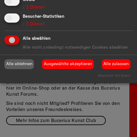
↓
1
Dienst
Kategorie
Details
Club Führung
Dorothea Göhring und Dr. Gabriele
Besucher-Statistiken
Himmelmann am 8.7.2025, Marion
↓
1
Dienst
Koch am 4.9.2025,
(Kunsthistorikerinnen)
Alle abwählen
Preis
5 Euro pro Mitglied
Alle nicht unbedingt notwendigen Cookies abwählen
Alle ablehnen
Ausgewählte akzeptieren
Alle zulassen
Anmeldung für Mitglieder
Realisiert mit Klaro!
Erwerben Sie Ihr Ticket für diese Führungen direkt
hier im
Online-Shop
oder an der Kasse des Bucerius
Kunst Forums.
Sie sind noch nicht Mitglied? Profitieren Sie von den
Vorteilen unseres Freundeskreises.
Mehr Infos zum Bucerius Kunst Club