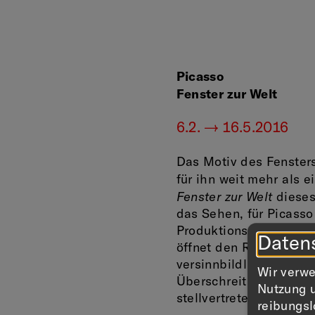
Picasso
Fenster zur Welt
6.2. — 16.5.2016
Das Motiv des Fensters
für ihn weit mehr als e
Fenster zur Welt
dieses
das Sehen, für Picasso 
Produktionsstätte auf, 
Daten
öffnet den Raum und v
versinnbildlicht zwis
Wir verwe
Überschreitung der Gre
Nutzung u
stellvertretend für den
reibungsl