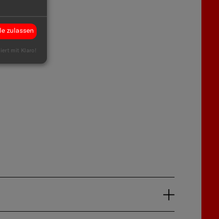
le zulassen
iert mit Klaro!