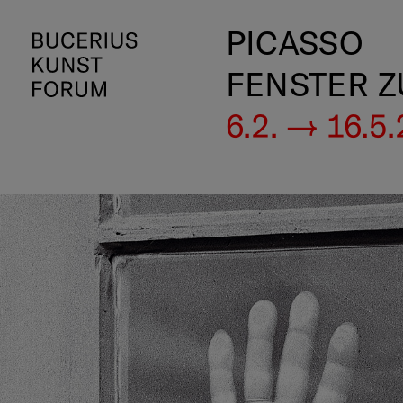
PICASSO
FENSTER Z
6.2. — 16.5