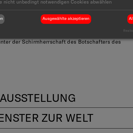
le nicht unbedingt notwendigen Cookies abwählen
er Tate, London, dem Centre Pompidou, Paris und
 Art, New York.
en
Ausgewählte akzeptieren
Al
gefördert von ExxonMobil, Bankhaus Lampe, Lampe
 Claus und Annegret Budelmann.
Realis
unter der Schirmherrschaft des Botschafters des
 AUSSTELLUNG
ENSTER ZUR WELT