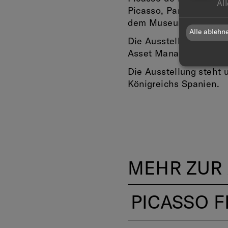
Al
Picasso, Paris sowie d
dem Museum of Modern
Alle ablehn
Die Ausstellung wird 
Asset Management und
Die Ausstellung steht 
Königreichs Spanien.
MEHR ZUR
PICASSO F