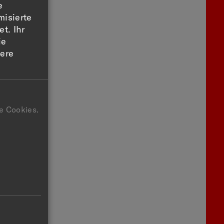
e
misierte
t. Ihr
ie
sere
e Cookies.