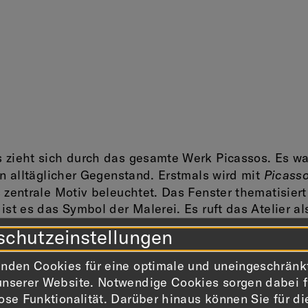
 zieht sich durch das gesamte Werk Picassos. Es wa
Picasso
in alltäglicher Gegenstand. Erstmals wird mit
 zentrale Motiv beleuchtet. Das Fenster thematisiert
ist es das Symbol der Malerei. Es ruft das Atelier al
in der sich der Maler die Welt vor Augen führt. Es
schutzeinstellungen
ermittelt zwischen Innen und Außen. Das Fenster
chenmenschliche Beziehungen ebenso wie die
nden Cookies für eine optimale und uneingeschränk
nze zwischen Malerei und Skulptur. Es steht
nserer Website. Notwendige Cookies sorgen dabei f
 Künstler und ersetzt das Selbstbildnis.
ose Funktionalität. Darüber hinaus können Sie für di