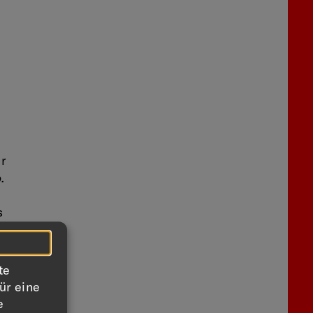
r
.
s
te
ür eine
e