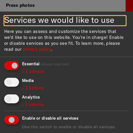
Press photos
Services we would like to use
Here you can assess and customize the services that
we'd like to use on this website. You're in charge! Enable
or disable services as you see fit.
To learn more, please
read our
privacy policy
.
Essential
(always required)
↓
1
service
Media
↓
1
service
Analytics
↓
1
service
Enable or disable all services
Use this switch to enable or disable all services.